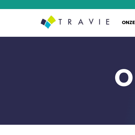
ONZE
O